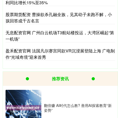
利同比增长15%至35%
股票期货配资 曹操欲杀孔融全族，见其幼子未跑不解，小
孩回答成千古名言
无息配资官网 广州白云机场T3航站楼投运，大湾区崛起“第
一机场”
盈禾配资官网 法国凡尔赛宫同款VR沉浸展登陆上海 广电制
作“光域奇境”迎来首秀
推荐资讯
翻倍赚 AI时代怎么教? 善用AI探索教育“新
姿势”