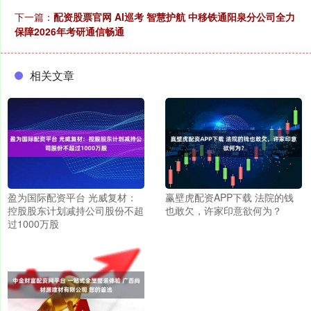
下一篇：
配资股票官网 AI巡考 智慧护航 中移铁通阳泉分公司全力
保障2026年考研通信畅通
相关文章
盈为国际配资平台 光威复材：
赢壁虎配资APP下载 法院的钱
控股股东计划减持公司股份不超
也敢欠，许家印意欲何为？
过1000万股